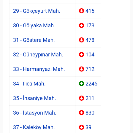
29 - Gökçeyurt Mah.
416
30 - Gölyaka Mah.
173
31 - Göstere Mah.
478
32 - Güneypınar Mah.
104
33 - Harmanyazı Mah.
712
34 - Ilıca Mah.
2245
35 - İhsaniye Mah.
211
36 - İstasyon Mah.
830
37 - Kaleköy Mah.
39