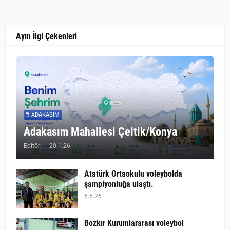
Ayın İlgi Çekenleri
ADAKASIM
Adakasım Mahallesi Çeltik/Konya
Editör:
-
20.1.26
Atatürk Ortaokulu voleybolda
şampiyonluğa ulaştı.
6.5.26
Bozkır Kurumlararası voleybol