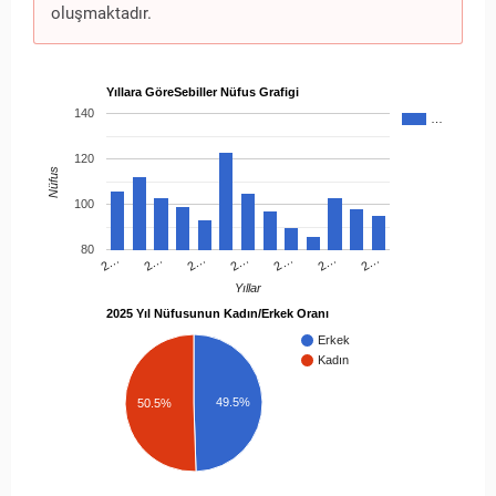
oluşmaktadır.
Yıllara GöreSebiller Nüfus Grafigi
140
…
120
Nüfus
100
80
2…
2…
2…
2…
2…
2…
2…
Yıllar
2025 Yıl Nüfusunun Kadın/Erkek Oranı
Erkek
Kadın
49.5%
50.5%