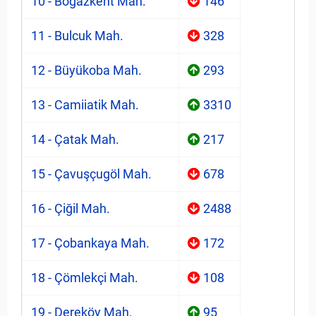
10 - Boğazkent Mah.
146
11 - Bulcuk Mah.
328
12 - Büyükoba Mah.
293
13 - Camiiatik Mah.
3310
14 - Çatak Mah.
217
15 - Çavuşçugöl Mah.
678
16 - Çiğil Mah.
2488
17 - Çobankaya Mah.
172
18 - Çömlekçi Mah.
108
19 - Dereköy Mah.
95