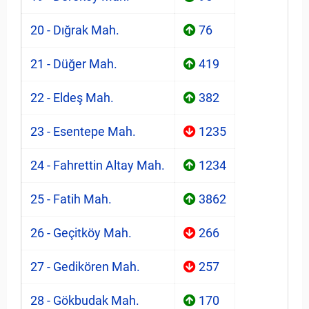
20 - Dığrak Mah.
76
21 - Düğer Mah.
419
22 - Eldeş Mah.
382
23 - Esentepe Mah.
1235
24 - Fahrettin Altay Mah.
1234
25 - Fatih Mah.
3862
26 - Geçitköy Mah.
266
27 - Gedikören Mah.
257
28 - Gökbudak Mah.
170