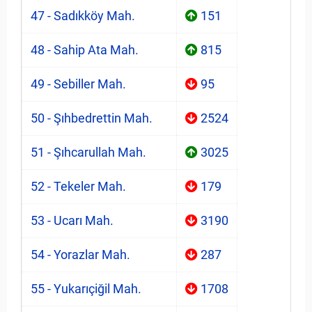
47 - Sadıkköy Mah.
151
48 - Sahip Ata Mah.
815
49 - Sebiller Mah.
95
50 - Şıhbedrettin Mah.
2524
51 - Şıhcarullah Mah.
3025
52 - Tekeler Mah.
179
53 - Ucarı Mah.
3190
54 - Yorazlar Mah.
287
55 - Yukarıçiğil Mah.
1708