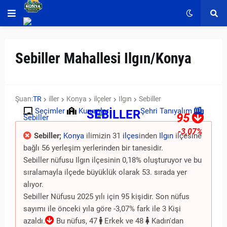
Sebiller Mahallesi Ilgın/Konya
Şuan:
TR
iller
Konya
ilçeler
Ilgın
Sebiller
Seçimler
Kurumlar
Şehri Tanıyalım
SEBİLLER
95
Sebiller
-3,07%
Sebiller;
Konya
ilimizin 31
ilçes
inden
Ilgın
ilçesine
bağlı 56 yerleşim yerlerinden bir tanesidir.
Sebiller nüfusu Ilgın ilçesinin 0,18% oluşturuyor ve bu
sıralamayla ilçede büyüklük olarak 53. sırada yer
alıyor.
Sebiller Nüfusu 2025 yılı için 95 kişidir. Son nüfus
sayımı ile önceki yıla göre -3,07% fark ile 3 Kişi
azaldı.
Bu nüfus, 47
Erkek ve 48
Kadın'dan