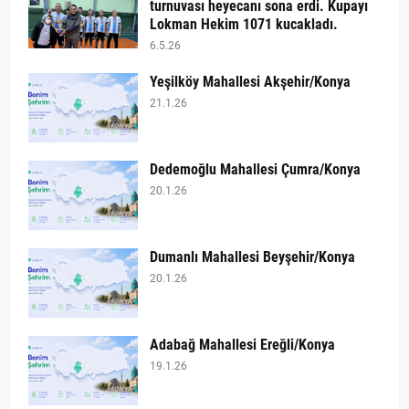
turnuvası heyecanı sona erdi. Kupayı
Lokman Hekim 1071 kucakladı.
6.5.26
Yeşilköy Mahallesi Akşehir/Konya
21.1.26
Dedemoğlu Mahallesi Çumra/Konya
20.1.26
Dumanlı Mahallesi Beyşehir/Konya
20.1.26
Adabağ Mahallesi Ereğli/Konya
19.1.26