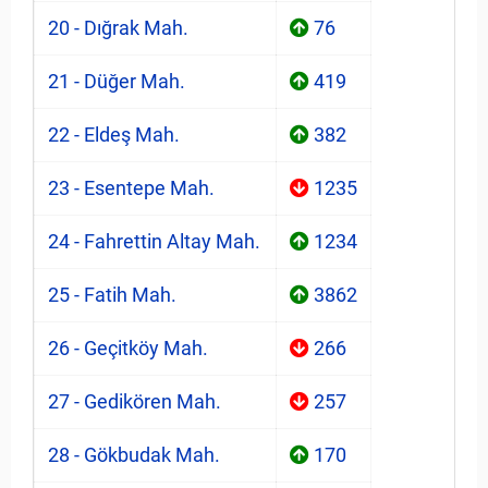
20 - Dığrak Mah.
76
21 - Düğer Mah.
419
22 - Eldeş Mah.
382
23 - Esentepe Mah.
1235
24 - Fahrettin Altay Mah.
1234
25 - Fatih Mah.
3862
26 - Geçitköy Mah.
266
27 - Gedikören Mah.
257
28 - Gökbudak Mah.
170