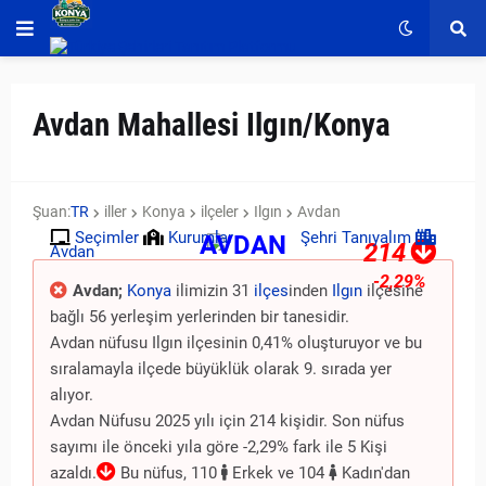
Avdan Mahallesi Ilgın/Konya
Şuan:
TR
iller
Konya
ilçeler
Ilgın
Avdan
Seçimler
Kurumlar
Şehri Tanıyalım
AVDAN
214
Avdan
-2,29%
Avdan;
Konya
ilimizin 31
ilçes
inden
Ilgın
ilçesine
bağlı 56 yerleşim yerlerinden bir tanesidir.
Avdan nüfusu Ilgın ilçesinin 0,41% oluşturuyor ve bu
sıralamayla ilçede büyüklük olarak 9. sırada yer
alıyor.
Avdan Nüfusu 2025 yılı için 214 kişidir. Son nüfus
sayımı ile önceki yıla göre -2,29% fark ile 5 Kişi
azaldı.
Bu nüfus, 110
Erkek ve 104
Kadın'dan