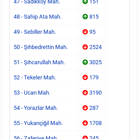
47 - Sadıkköy Mah.
151
48 - Sahip Ata Mah.
815
49 - Sebiller Mah.
95
50 - Şıhbedrettin Mah.
2524
51 - Şıhcarullah Mah.
3025
52 - Tekeler Mah.
179
53 - Ucarı Mah.
3190
54 - Yorazlar Mah.
287
55 - Yukarıçiğil Mah.
1708
56 - Zaferiye Mah.
245