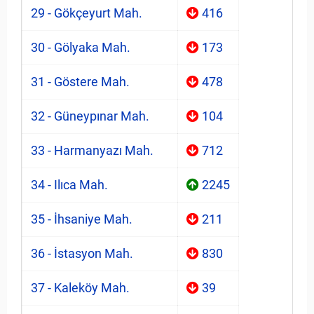
29 - Gökçeyurt Mah.
416
30 - Gölyaka Mah.
173
31 - Göstere Mah.
478
32 - Güneypınar Mah.
104
33 - Harmanyazı Mah.
712
34 - Ilıca Mah.
2245
35 - İhsaniye Mah.
211
36 - İstasyon Mah.
830
37 - Kaleköy Mah.
39