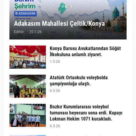
ADAKASIM
Adakasım Mahallesi Çeltik/Konya
Editör:
-
20.1.26
Konya Barosu Avukatlarından Söğüt
İlkokuluna anlamlı ziyaret.
1.5.26
Atatürk Ortaokulu voleybolda
şampiyonluğa ulaştı.
6.5.26
Bozkır Kurumlararası voleybol
turnuvası heyecanı sona erdi. Kupayı
Lokman Hekim 1071 kucakladı.
6.5.26