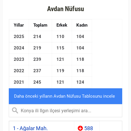
Avdan Nüfusu
Yıllar
Toplam
Erkek
Kadın
2025
214
110
104
2024
219
115
104
2023
239
121
118
2022
237
119
118
2021
245
121
124
Daha önceki yılların Avdan Nüfusu Tablosunu incele
1 - Ağalar Mah.
588