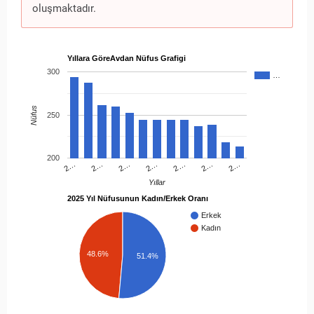
oluşmaktadır.
Yıllara GöreAvdan Nüfus Grafigi
300
…
Nüfus
250
200
2…
2…
2…
2…
2…
2…
2…
Yıllar
2025 Yıl Nüfusunun Kadın/Erkek Oranı
Erkek
Kadın
48.6%
51.4%