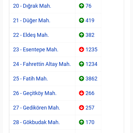
20 - Dığrak Mah.
76
21 - Düğer Mah.
419
22 - Eldeş Mah.
382
23 - Esentepe Mah.
1235
24 - Fahrettin Altay Mah.
1234
25 - Fatih Mah.
3862
26 - Geçitköy Mah.
266
27 - Gedikören Mah.
257
28 - Gökbudak Mah.
170