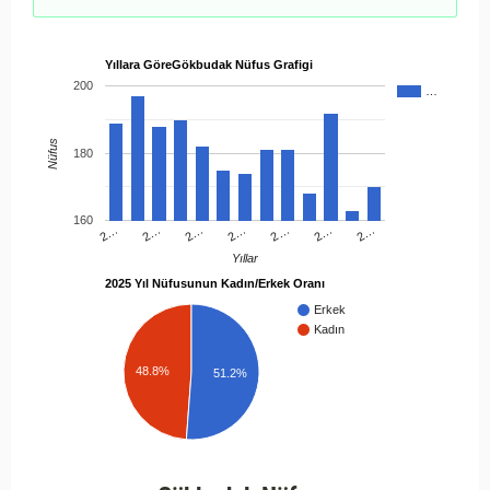
Yıllara GöreGökbudak Nüfus Grafigi
200
…
Nüfus
180
160
2…
2…
2…
2…
2…
2…
2…
Yıllar
2025 Yıl Nüfusunun Kadın/Erkek Oranı
Erkek
Kadın
48.8%
51.2%