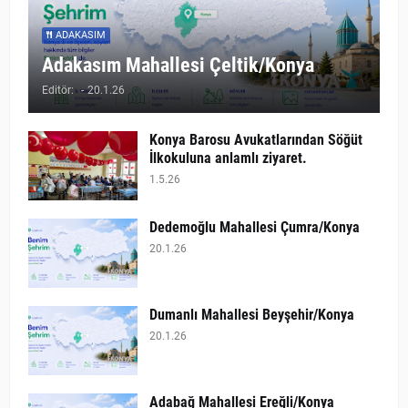
ADAKASIM
Adakasım Mahallesi Çeltik/Konya
Editör:
-
20.1.26
Konya Barosu Avukatlarından Söğüt
İlkokuluna anlamlı ziyaret.
1.5.26
Dedemoğlu Mahallesi Çumra/Konya
20.1.26
Dumanlı Mahallesi Beyşehir/Konya
20.1.26
Adabağ Mahallesi Ereğli/Konya