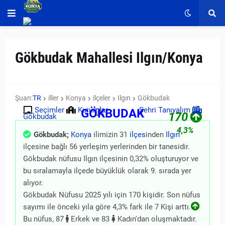
Gökbudak Mahallesi Ilgın/Konya
Şuan:
TR
iller
Konya
ilçeler
Ilgın
Gökbudak
Seçimler
Kurumlar
Şehri Tanıyalım
GÖKBUDAK
170
Gökbudak
4,3%
Gökbudak;
Konya
ilimizin 31
ilçes
inden
Ilgın
ilçesine bağlı 56 yerleşim yerlerinden bir tanesidir.
Gökbudak nüfusu Ilgın ilçesinin 0,32% oluşturuyor ve
bu sıralamayla ilçede büyüklük olarak 9. sırada yer
alıyor.
Gökbudak Nüfusu 2025 yılı için 170 kişidir. Son nüfus
sayımı ile önceki yıla göre 4,3% fark ile 7 Kişi arttı.
Bu nüfus, 87
Erkek ve 83
Kadın'dan oluşmaktadır.