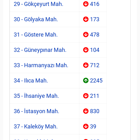
29 - Gökçeyurt Mah.
416
30 - Gölyaka Mah.
173
31 - Göstere Mah.
478
32 - Güneypınar Mah.
104
33 - Harmanyazı Mah.
712
34 - Ilıca Mah.
2245
35 - İhsaniye Mah.
211
36 - İstasyon Mah.
830
37 - Kaleköy Mah.
39