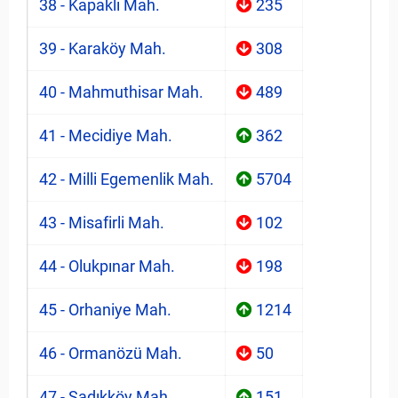
38 - Kapaklı Mah.
235
39 - Karaköy Mah.
308
40 - Mahmuthisar Mah.
489
41 - Mecidiye Mah.
362
42 - Milli Egemenlik Mah.
5704
43 - Misafirli Mah.
102
44 - Olukpınar Mah.
198
45 - Orhaniye Mah.
1214
46 - Ormanözü Mah.
50
47 - Sadıkköy Mah.
151