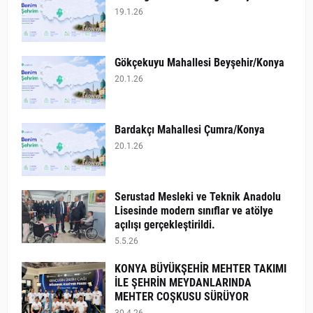
19.1.26
Gökçekuyu Mahallesi Beyşehir/Konya
20.1.26
Bardakçı Mahallesi Çumra/Konya
20.1.26
​Serustad Mesleki ve Teknik Anadolu
Lisesinde modern sınıflar ve atölye
açılışı gerçekleştirildi.
5.5.26
KONYA BÜYÜKŞEHİR MEHTER TAKIMI
İLE ŞEHRİN MEYDANLARINDA
MEHTER COŞKUSU SÜRÜYOR
30.4.26