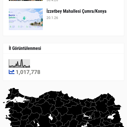
İzzetbey Mahallesi Çumra/Konya
20.1.26
İl Görüntülenmesi
1,017,778