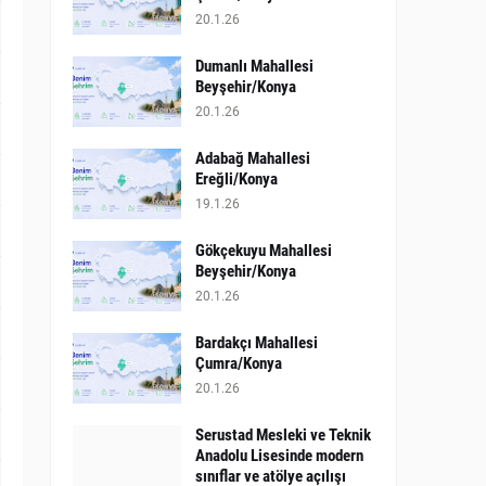
20.1.26
Dumanlı Mahallesi
Beyşehir/Konya
20.1.26
Adabağ Mahallesi
Ereğli/Konya
19.1.26
Gökçekuyu Mahallesi
Beyşehir/Konya
20.1.26
Bardakçı Mahallesi
Çumra/Konya
20.1.26
​Serustad Mesleki ve Teknik
Anadolu Lisesinde modern
sınıflar ve atölye açılışı