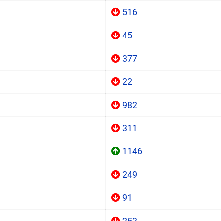
516
45
377
22
982
311
1146
249
91
253