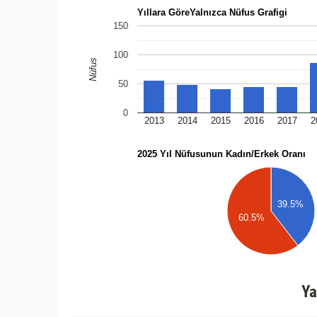
Yıllara GöreYalnızca Nüfus Grafigi
150
100
Nüfus
50
0
2013
2014
2015
2016
2017
2
2025 Yıl Nüfusunun Kadın/Erkek Oranı
39.5%
60.5%
Ya