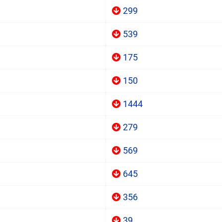
299
539
175
150
1444
279
569
645
356
39