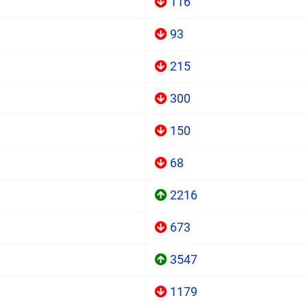
116
93
215
300
150
68
2216
673
3547
1179