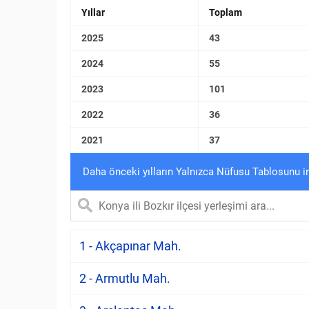
Yıllar
Toplam
2025
43
2024
55
2023
101
2022
36
2021
37
Daha önceki yılların Yalnızca Nüfusu Tablosunu i
1 - Akçapınar Mah.
2 - Armutlu Mah.