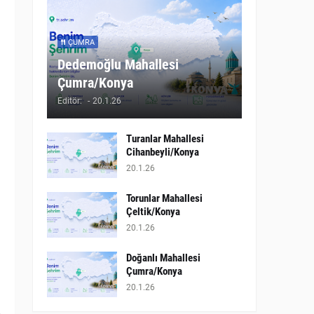
ÇUMRA
Dedemoğlu Mahallesi
Çumra/Konya
Editör:
-
20.1.26
Turanlar Mahallesi
Cihanbeyli/Konya
20.1.26
Torunlar Mahallesi
Çeltik/Konya
20.1.26
Doğanlı Mahallesi
Çumra/Konya
20.1.26