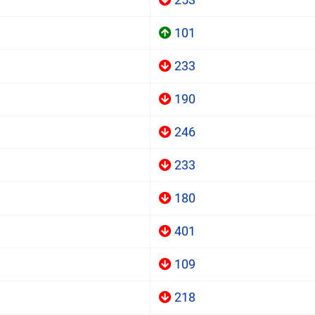
101
233
190
246
233
180
401
109
218