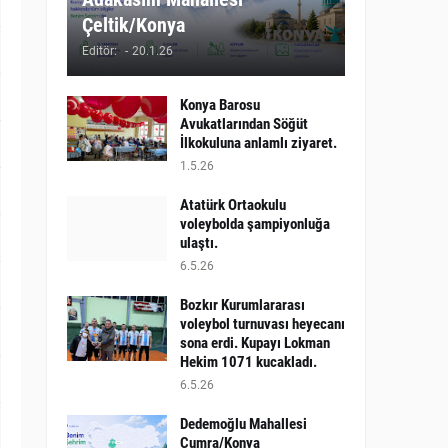
Çeltik/Konya
Editör:
-
20.1.26
Konya Barosu
Avukatlarından Söğüt
İlkokuluna anlamlı ziyaret.
1.5.26
Atatürk Ortaokulu
voleybolda şampiyonluğa
ulaştı.
6.5.26
Bozkır Kurumlararası
voleybol turnuvası heyecanı
sona erdi. Kupayı Lokman
Hekim 1071 kucakladı.
6.5.26
Dedemoğlu Mahallesi
Çumra/Konya