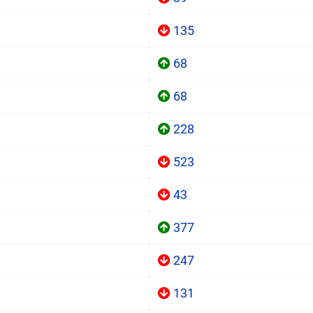
135
68
68
228
523
43
377
247
131