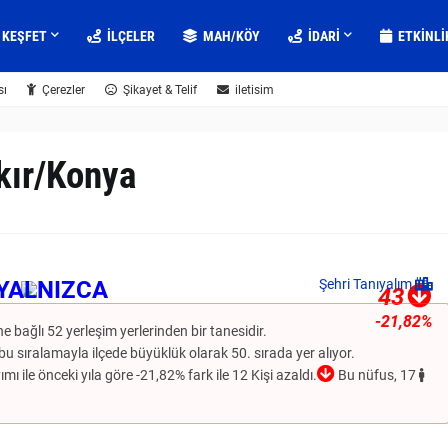
KEŞFET
İLÇELER
MAH/KÖY
IDARI
ETKINLI
sı
Çerezler
Şikayet & Telif
iletisim
kır/Konya
YALNIZCA
Şehri Tanıyalım
43
-21,82%
ne bağlı 52 yerleşim yerlerinden bir tanesidir.
bu sıralamayla ilçede büyüklük olarak 50. sırada yer alıyor.
mı ile önceki yıla göre -21,82% fark ile 12 Kişi azaldı.
Bu nüfus, 17