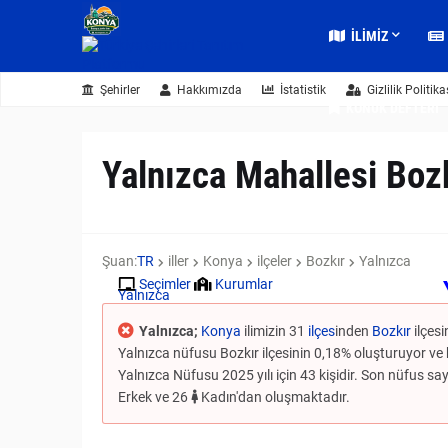
İLIMIZ
Şehirler
Hakkımızda
İstatistik
Gizlilik Politika
KONUK DEFTERI
Yalnızca Mahallesi Boz
Şuan:
TR
iller
Konya
ilçeler
Bozkır
Yalnızca
Seçimler
Kurumlar
Yalnızca
Yalnızca;
Konya
ilimizin 31
ilçes
inden
Bozkır
ilçesi
Yalnızca nüfusu Bozkır ilçesinin 0,18% oluşturuyor ve 
Yalnızca Nüfusu 2025 yılı için 43 kişidir. Son nüfus sayı
Erkek ve 26
Kadın'dan oluşmaktadır.