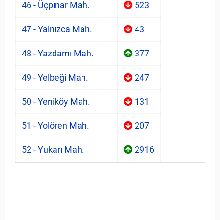
46 - Üçpınar Mah.
523
47 - Yalnızca Mah.
43
48 - Yazdamı Mah.
377
49 - Yelbeği Mah.
247
50 - Yeniköy Mah.
131
51 - Yolören Mah.
207
52 - Yukarı Mah.
2916