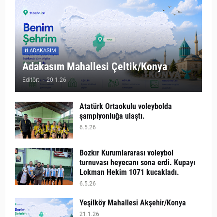
ADAKASIM
Adakasım Mahallesi Çeltik/Konya
Editör:
-
20.1.26
Atatürk Ortaokulu voleybolda
şampiyonluğa ulaştı.
6.5.26
Bozkır Kurumlararası voleybol
turnuvası heyecanı sona erdi. Kupayı
Lokman Hekim 1071 kucakladı.
6.5.26
Yeşilköy Mahallesi Akşehir/Konya
21.1.26