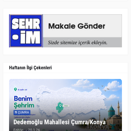
Haftanın İlgi Çekenleri
ÇUMRA
Dedemoğlu Mahallesi Çumra/Konya
Editör:
-
20.1.26