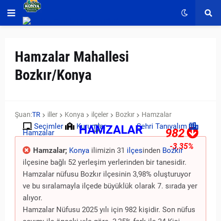
Hamzalar Mahallesi
Bozkır/Konya
Şuan:
TR
iller
Konya
ilçeler
Bozkır
Hamzalar
Seçimler
Kurumlar
Şehri Tanıyalım
HAMZALAR
982
Hamzalar
-3,35%
Hamzalar;
Konya
ilimizin 31
ilçes
inden
Bozkır
ilçesine bağlı 52 yerleşim yerlerinden bir tanesidir.
Hamzalar nüfusu Bozkır ilçesinin 3,98% oluşturuyor
ve bu sıralamayla ilçede büyüklük olarak 7. sırada yer
alıyor.
Hamzalar Nüfusu 2025 yılı için 982 kişidir. Son nüfus