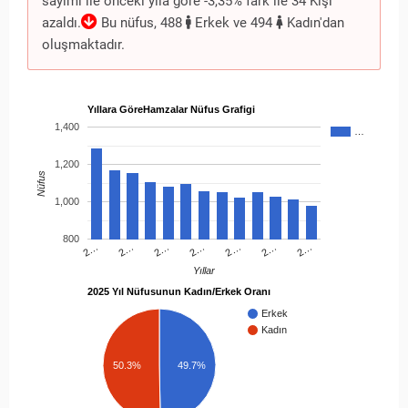
sayımı ile önceki yıla göre -3,35% fark ile 34 Kişi
azaldı.
Bu nüfus, 488
Erkek ve 494
Kadın'dan
oluşmaktadır.
Yıllara GöreHamzalar Nüfus Grafigi
1,400
…
1,200
Nüfus
1,000
800
2…
2…
2…
2…
2…
2…
2…
Yıllar
2025 Yıl Nüfusunun Kadın/Erkek Oranı
Erkek
Kadın
49.7%
50.3%