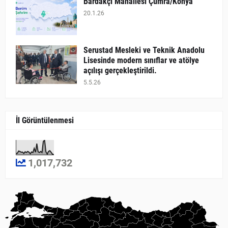
Bardakçı Mahallesi Çumra/Konya
20.1.26
​Serustad Mesleki ve Teknik Anadolu
Lisesinde modern sınıflar ve atölye
açılışı gerçekleştirildi.
5.5.26
İl Görüntülenmesi
1,017,732