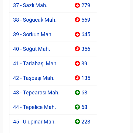
37 - Sazlı Mah.
279
38 - Soğucak Mah.
569
39 - Sorkun Mah.
645
40 - Söğüt Mah.
356
41 - Tarlabaşı Mah.
39
42 - Taşbaşı Mah.
135
43 - Tepearası Mah.
68
44 - Tepelice Mah.
68
45 - Ulupınar Mah.
228