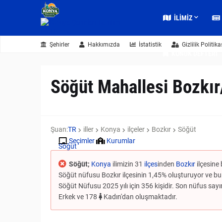
İLIMIZ
Şehirler
Hakkımızda
İstatistik
Gizlilik Politika
KONUK DEFTERI
Söğüt Mahallesi Bozkı
Şuan:
TR
iller
Konya
ilçeler
Bozkır
Söğüt
Seçimler
Kurumlar
Söğüt
Söğüt;
Konya
ilimizin 31
ilçes
inden
Bozkır
ilçesine 
Söğüt nüfusu Bozkır ilçesinin 1,45% oluşturuyor ve bu 
Söğüt Nüfusu 2025 yılı için 356 kişidir. Son nüfus sayımı
Erkek ve 178
Kadın'dan oluşmaktadır.