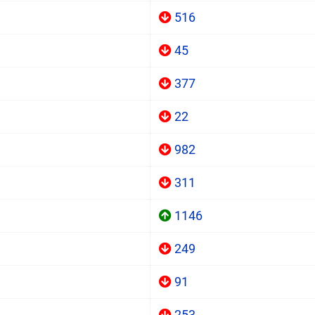
516
45
377
22
982
311
1146
249
91
253