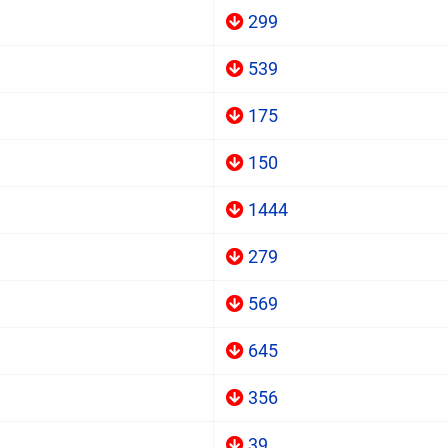
299
539
175
150
1444
279
569
645
356
39