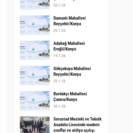
20.1.26
Dumanlı Mahallesi
Beyşehir/Konya
20.1.26
Adabağ Mahallesi
Ereğli/Konya
19.1.26
Gökçekuyu Mahallesi
Beyşehir/Konya
20.1.26
Bardakçı Mahallesi
Çumra/Konya
20.1.26
​Serustad Mesleki ve Teknik
Anadolu Lisesinde modern
sınıflar ve atölye açılışı