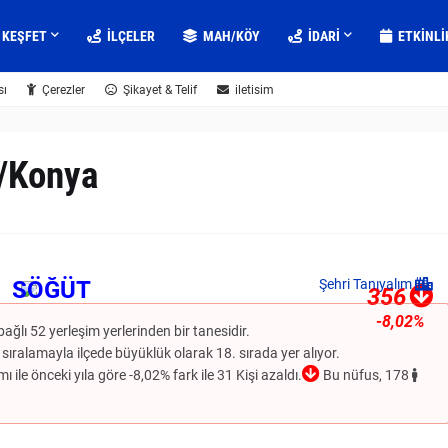
KEŞFET
İLÇELER
MAH/KÖY
IDARI
ETKINLI
sı
Çerezler
Şikayet & Telif
iletisim
r/Konya
SÖĞÜT
Şehri Tanıyalım
356
-8,02%
bağlı 52 yerleşim yerlerinden bir tanesidir.
sıralamayla ilçede büyüklük olarak 18. sırada yer alıyor.
 ile önceki yıla göre -8,02% fark ile 31 Kişi azaldı.
Bu nüfus, 178