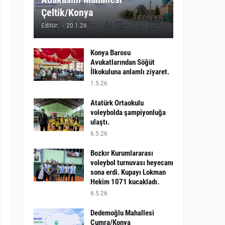
Çeltik/Konya
Editör:
-
20.1.26
Konya Barosu
Avukatlarından Söğüt
İlkokuluna anlamlı ziyaret.
1.5.26
Atatürk Ortaokulu
voleybolda şampiyonluğa
ulaştı.
6.5.26
Bozkır Kurumlararası
voleybol turnuvası heyecanı
sona erdi. Kupayı Lokman
Hekim 1071 kucakladı.
6.5.26
Dedemoğlu Mahallesi
Çumra/Konya