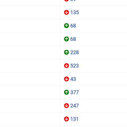
135
68
68
228
523
43
377
247
131