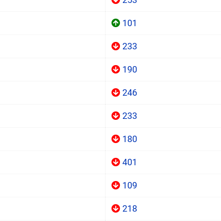
101
233
190
246
233
180
401
109
218