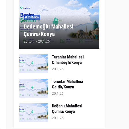
ÇUMRA
Dedemoğlu Mahallesi
Çumra/Konya
Editör:
-
20.1.26
Turanlar Mahallesi
Cihanbeyli/Konya
20.1.26
Torunlar Mahallesi
Çeltik/Konya
20.1.26
Doğanlı Mahallesi
Çumra/Konya
20.1.26