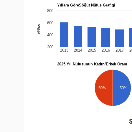
Yıllara GöreSöğüt Nüfus Grafigi
800
600
Nüfus
400
200
2013
2014
2015
2016
2017
2
2025 Yıl Nüfusunun Kadın/Erkek Oranı
50%
50%