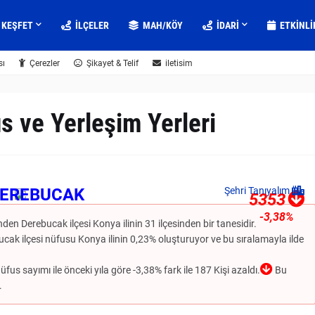
KEŞFET
İLÇELER
MAH/KÖY
IDARI
ETKINLI
sı
Çerezler
Şikayet & Telif
iletisim
s ve Yerleşim Yerleri
EREBUCAK
Şehri Tanıyalım
5353
-3,38%
nden Derebucak ilçesi Konya ilinin 31 ilçesinden bir tanesidir.
bucak ilçesi nüfusu Konya ilinin 0,23% oluşturuyor ve bu sıralamayla ilde
fus sayımı ile önceki yıla göre -3,38% fark ile 187 Kişi azaldı.
Bu
.