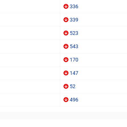
336
339
523
543
170
147
52
496