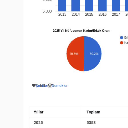
5,000
2013
2014
2015
2016
2017
2
2025 Yıl Nüfusunun Kadın/Erkek Oranı
Er
Ka
49.8%
50.2%
Şehitler
Dernekler
Yıllar
Toplam
2025
5353