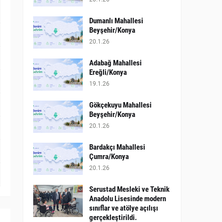
Dumanlı Mahallesi
Beyşehir/Konya
20.1.26
Adabağ Mahallesi
Ereğli/Konya
19.1.26
Gökçekuyu Mahallesi
Beyşehir/Konya
20.1.26
Bardakçı Mahallesi
Çumra/Konya
20.1.26
​Serustad Mesleki ve Teknik
Anadolu Lisesinde modern
sınıflar ve atölye açılışı
gerçekleştirildi.