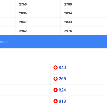
2760
2780
2896
2894
2847
2843
2962
2975
incele
840
265
824
818