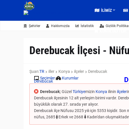
İLIMIZ
Şehirler
Hakkımızda
İstatistik
Gizlilik Politika
KONUK DEFTERI
Derebucak İlçesi - Nüfu
Şuan:
TR
iller
Konya
ilçeler
Derebucak
D
Seçimler
Kurumlar
Derebucak
Derebucak;
Güzel
Türkiye
mizin
Konya
ilinin
ilçeler
i
Derebucak ilçesinin 12 alt yerleşim birimi vardır. Dere
büyüklük olarak 27. sırada yer alıyor.
Derebucak ilçe Nüfusu 2025 yılı için 5353 kişidir. Son nü
nüfus, 2685
Erkek ve 2668
Kadın'dan oluşmaktadır