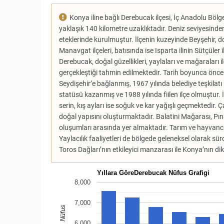
Konya iline bağlı Derebucak ilçesi, İç Anadolu Böl
yaklaşık 140 kilometre uzaklıktadır. Deniz seviyesinde
eteklerinde kurulmuştur. İlçenin kuzeyinde Beyşehir, d
Manavgat ilçeleri, batısında ise Isparta ilinin Sütçüler
Derebucak, doğal güzellikleri, yaylaları ve mağaraları 
gerçekleştiği tahmin edilmektedir. Tarih boyunca önce
Seydişehir’e bağlanmış, 1967 yılında belediye teşkilatı 
statüsü kazanmış ve 1988 yılında fiilen ilçe olmuştur. İl
serin, kış ayları ise soğuk ve kar yağışlı geçmektedir. 
doğal yapısını oluşturmaktadır. Balatini Mağarası, P
oluşumları arasında yer almaktadır. Tarım ve hayvancı
Yaylacılık faaliyetleri de bölgede geleneksel olarak s
Toros Dağları’nın etkileyici manzarası ile Konya’nın dik
Yıllara GöreDerebucak Nüfus Grafigi
8,000
7,000
Nüfus
6,000