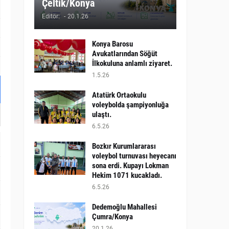
Çeltik/Konya
Editör:
-
20.1.26
Konya Barosu
Avukatlarından Söğüt
İlkokuluna anlamlı ziyaret.
1.5.26
Atatürk Ortaokulu
voleybolda şampiyonluğa
ulaştı.
6.5.26
Bozkır Kurumlararası
voleybol turnuvası heyecanı
sona erdi. Kupayı Lokman
Hekim 1071 kucakladı.
6.5.26
Dedemoğlu Mahallesi
Çumra/Konya
20.1.26