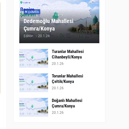
ÇUMRA
Dedemoğlu Mahallesi
Çumra/Konya
Editör:
-
20.1.26
Turanlar Mahallesi
Cihanbeyli/Konya
20.1.26
Torunlar Mahallesi
Çeltik/Konya
20.1.26
Doğanlı Mahallesi
Çumra/Konya
20.1.26