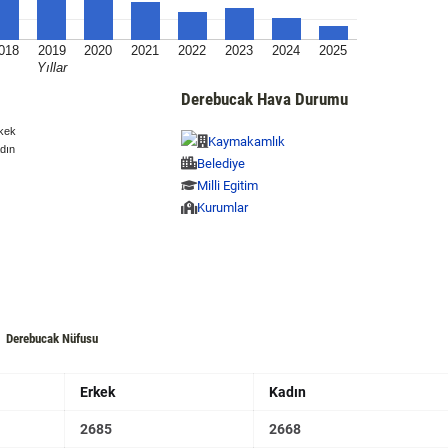
018
2019
2020
2021
2022
2023
2024
2025
Yıllar
Derebucak Hava Durumu
kek
Kaymakamlık
dın
Belediye
Milli Egitim
Kurumlar
Derebucak Nüfusu
Erkek
Kadın
2685
2668