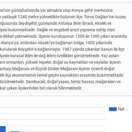
gesi’nin güneybatısında yer almakta olup Konya şehir merkezine
n yaklaşık 1240 metre yükseklikte bulunan ilçe, Toros Dağları’nın kuzey
oğusunda Seydişehir, güneyinde Antalya ilinin İbradı, Akseki ve
 ilçesi bulunmaktadır. Dağlık ve engebeli arazi yapısına sahip olan
ile dikkat çekmektedir. İlçenin kuruluşunun 1200 ile 1300 yılları arasında
 Alanya’ya, ardından Akseki’ye bağlanan bölge, 1900 yıllarında
kurularak Beyşehir’e bağlanmıştır. 1987 yılında çıkarılan kanun ile ilçe
çede karasal iklim ile dağ iklimi özellikleri görülmektedir. Yaz ayları
Çam ormanları, yüksek tepeler, doğal su kaynakları ve yaylalar ilçenin
ınarbaşı Mağarası ve Büyük Düden Mağarası ilçenin önemli doğal
lık ilçe ekonomisinin temel geçim kaynakları arasında bulunmaktadır.
ürdürülmektedir. Derebucak, doğal yapısı, temiz havası, mağaraları ve
kat çeken ilçelerinden biri olarak bilinmektedir.
Nüf…