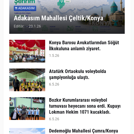
ADAKASIM
Adakasım Mahallesi Çeltik/Konya
Editör:
-
20.1.26
Konya Barosu Avukatlarından Söğüt
İlkokuluna anlamlı ziyaret.
1.5.26
Atatürk Ortaokulu voleybolda
şampiyonluğa ulaştı.
6.5.26
Bozkır Kurumlararası voleybol
turnuvası heyecanı sona erdi. Kupayı
Lokman Hekim 1071 kucakladı.
6.5.26
Dedemoğlu Mahallesi Çumra/Konya