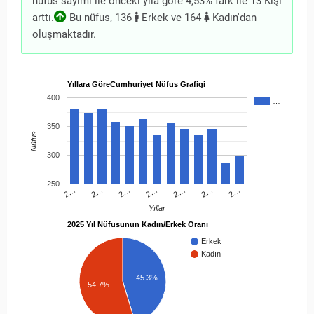
nüfus sayımı ile önceki yıla göre 4,53% fark ile 13 Kişi
arttı.
Bu nüfus, 136
Erkek ve 164
Kadın'dan
oluşmaktadır.
Yıllara GöreCumhuriyet Nüfus Grafigi
400
…
350
Nüfus
300
250
2…
2…
2…
2…
2…
2…
2…
Yıllar
2025 Yıl Nüfusunun Kadın/Erkek Oranı
Erkek
Kadın
45.3%
54.7%