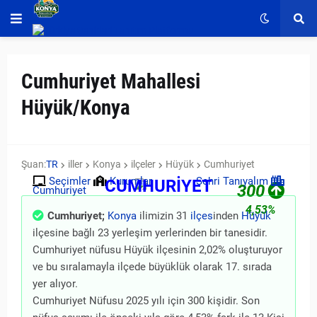
Cumhuriyet Mahallesi
Hüyük/Konya
Şuan:
TR
iller
Konya
ilçeler
Hüyük
Cumhuriyet
Seçimler
Kurumlar
Şehri Tanıyalım
CUMHURİYET
300
Cumhuriyet
4,53%
Cumhuriyet;
Konya
ilimizin 31
ilçes
inden
Hüyük
ilçesine bağlı 23 yerleşim yerlerinden bir tanesidir.
Cumhuriyet nüfusu Hüyük ilçesinin 2,02% oluşturuyor
ve bu sıralamayla ilçede büyüklük olarak 17. sırada
yer alıyor.
Cumhuriyet Nüfusu 2025 yılı için 300 kişidir. Son