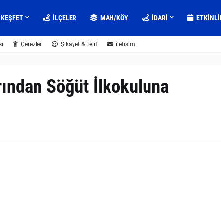
KEŞFET
İLÇELER
MAH/KÖY
IDARI
ETKINLI
sı
Çerezler
Şikayet & Telif
iletisim
ından Söğüt İlkokuluna