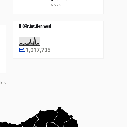
5.5.26
İl Görüntülenmesi
1,017,735
ki