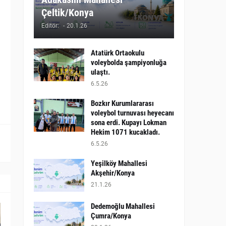
Çeltik/Konya
Editör:
-
20.1.26
Atatürk Ortaokulu
voleybolda şampiyonluğa
ulaştı.
6.5.26
Bozkır Kurumlararası
voleybol turnuvası heyecanı
sona erdi. Kupayı Lokman
Hekim 1071 kucakladı.
6.5.26
Yeşilköy Mahallesi
Akşehir/Konya
21.1.26
Dedemoğlu Mahallesi
Çumra/Konya