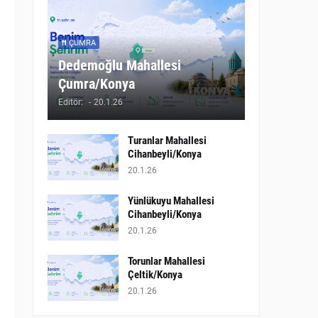
ÇUMRA
Dedemoğlu Mahallesi
Çumra/Konya
Editör:
-
20.1.26
Turanlar Mahallesi
Cihanbeyli/Konya
20.1.26
Yünlükuyu Mahallesi
Cihanbeyli/Konya
20.1.26
Torunlar Mahallesi
Çeltik/Konya
20.1.26