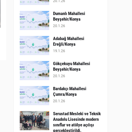
20.1.26
Dumanlı Mahallesi
Beyşehir/Konya
20.1.26
Adabağ Mahallesi
Ereğli/Konya
19.1.26
Gökçekuyu Mahallesi
Beyşehir/Konya
20.1.26
Bardakçı Mahallesi
Çumra/Konya
20.1.26
​Serustad Mesleki ve Teknik
Anadolu Lisesinde modern
sınıflar ve atölye açılışı
gerçekleştirildi.