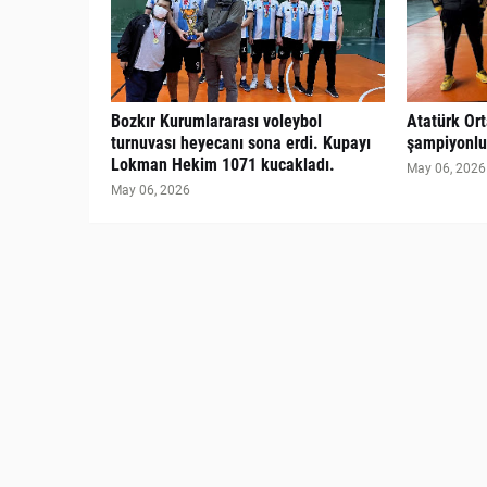
Bozkır Kurumlararası voleybol
Atatürk Or
turnuvası heyecanı sona erdi. Kupayı
şampiyonluğ
Lokman Hekim 1071 kucakladı.
May 06, 2026
May 06, 2026